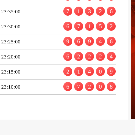
7
1
3
2
6
 23:35:00
6
7
1
5
2
 23:30:00
9
6
9
4
6
 23:25:00
6
2
2
2
4
 23:20:00
2
1
4
0
9
 23:15:00
6
7
2
0
8
 23:10:00