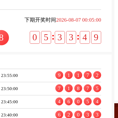
下期开奖时间
2026-08-07 00:05:00
0
5
3
3
4
8
8
9
1
1
7
2
 23:55:00
7
1
8
7
5
 23:50:00
4
6
0
5
4
 23:45:00
6
2
0
3
3
 23:40:00